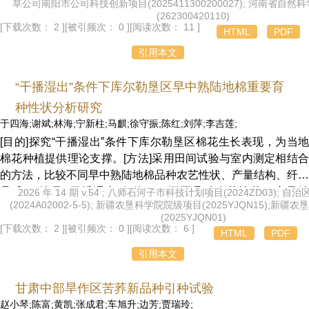
草公司南阳市公司科技创新项目(2025411300200027); 河南省自
异，并采用灰色关联度分析法进行综合评价。[结果]各品种(系)
(262300420110)
大田生育期均为131 d,植物学性状与农艺性状差异明显。其中，
[下载次数： 2 ]
[被引频次： 0 ]
[阅读次数： 11 ]
HTML
PDF
Y7104、Y7106、Y7095、Y8112、Y9407、Y9408株高适中、
引用本文
有效叶片数较多、节距适宜、叶片较大，整体农艺性状表现较
优；Y7106、Y7144、Y8111、Y9401、Y9408综合抗病性较
“干播湿出”条件下库尔勒垦区早中熟陆地棉重要育
强；Y7105、Y7137、Y7149、Y7072、Y9405化学成分含量适
宜、协调性较好；Y7052、Y7063、Y7105、Y8112、Y9405、
种性状分析研究
Y9407、Y9408经济性状表现较优；灰色关联度分析表明，
于四海;谢斌;林海;宁新柱;马麒;徐守振;陈红;刘萍;李吉莲;
Y7052、Y7063、Y7137、Y8112、Y9407等权关联度较高，综
[目的]探究“干播湿出”条件下库尔勒垦区棉花生长表现，为当地
合性状表现较优。[结论]Y7052、Y7063、Y7137、Y8112、
棉花种植提供理论支撑。[方法]采用田间试验与室内测定相结合
Y9407综合表现优良，其中Y9407和Y8112抗病性较强，可作为
的方法，比较不同早中熟陆地棉品种农艺性状、产量结构、纤维
该区烤烟抗病育种的优先材料。
品质。[结果]“干播湿出”条件下，不同品种农艺性状、产量结
2026 年 14 期 v.54 ; 八师石河子市科技计划项目(2024ZD03); 
(2024A02002-5-5); 新疆农垦科学院院级项目(2025YJQN15);新
构、纤维品质存在明显差异。株高变幅为62.7～96.9 cm,始节高
(2025YJQN01)
变幅为13.9～28.1 cm,果枝始节位变幅为5.1～8.7节，果枝夹角
[下载次数： 2 ]
[被引频次： 0 ]
[阅读次数： 6 ]
HTML
PDF
变幅为47.84～65.47°,单株果枝数变幅为8～12台，铃重变幅为
引用本文
5.39～7.01 g,衣分变幅为41.7%～46.9%,纤维长度变幅为28.01
～33.33 mm,马克隆值变幅为4.39～4.97,断裂比强度变幅为26.7
甘肃中部旱作区苦荞新品种引种试验
～31.5 cN/tex,整齐度变幅为84.8%～88.0%,产量变幅为5 027.85
赵小琴;陈富;黄凯;张成君;车旭升;边芳;贾瑞玲;
2