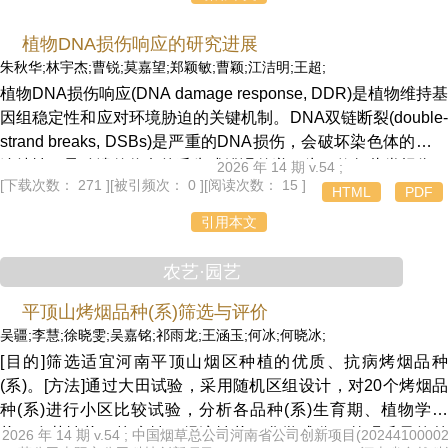
的乡村治理体系。然而，现有研究多从单一视角探讨乡村新内生
发展，缺乏系统性的行动框架。未来可引入协同理论，深入研究
植物DNA损伤响应的研究进展
乡村新内生发展的行动框架与实践路径，以提供更完善的理论支
朱秋华;林宇杰;曹锐;莫嘉望;郑颖敏;曹颖;江洁明;王超;
撑，推动实现可持续、具韧性且包容的乡村新内生发展。
植物DNA损伤响应(DNA damage response, DDR)是植物维持基
因组稳定性和应对环境胁迫的关键机制。DNA双链断裂(double-
strand breaks, DSBs)是严重的DNA损伤，会破坏染色体的物理
连续性，导致遗传信息的丢失或错误传递。为了修复此类损伤，
2026 年 14 期 v.54 ;
[下载次数： 271 ]
[被引频次： 0 ]
[阅读次数： 15 ]
真核细胞进化出2种主要的DSBs损伤修复机制：同源重组修复
HTML
PDF
(homologous recombination repair, HRR)和非同源末端连接
引用本文
(non-homologous end joining, NHEJ)。综述了植物DNA损伤响
应的机制及植物DSBs损伤修复机制的最新研究进展，这些机制
农艺·园艺
对于植物在逆境中维持基因组的稳定性和完整性至关重要，为提
升农作物的抗逆性及培育遗传改良品种提供了理论依据。
平顶山烤烟品种(系)筛选与评价
吴疆;李慧;徐晓雯;吴嘉铭;祁雨龙;王涵玉;何冰;何晓冰;
[目的]筛选适宜河南平顶山烟区种植的优质、抗病烤烟品种
(系)。[方法]通过大田试验，采用随机区组设计，对20个烤烟品
种(系)进行小区比较试验，分析各品种(系)生育期、植物学性
状、农艺性状、抗病性、经济性状、化学成分、外观质量的差
2026 年 14 期 v.54 ; 中国烟草总公司河南省公司创新项目(20244100002