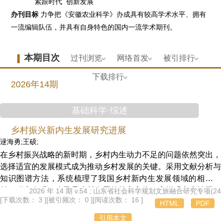
紧跟时代 创新发展
办刊目标
力争把《安徽农业科学》办成具有较高学术水平、拥有
一流编辑队伍，并具有自身特色的国内一流学术期刊。
本期目次
过刊浏览
网络首发
被引排行
下载排行
2026年14期
基础科学·综述
乡村振兴新内生发展研究进展
逯海勇;王硕;
在乡村振兴战略的新时期，乡村内生动力不足的问题依然突出，
选择适宜的发展模式成为推动乡村发展的关键。采用文献分析与
知识图谱方法，系统梳理了我国乡村新内生发展领域的相关文
献。研究发现：农民是乡村发展的核心主体，应增强文化认同，
2026 年 14 期 v.54 ; 山东省社会科学规划文旅融合研究专项(24C
[下载次数： 3 ]
[被引频次： 0 ]
[阅读次数： 16 ]
培育共同价值理念；需强化乡村主体的内在赋能；促进乡村内外
HTML
PDF
资源的有效整合；推动多元主体共同参与乡村建设；构建高韧性
引用本文