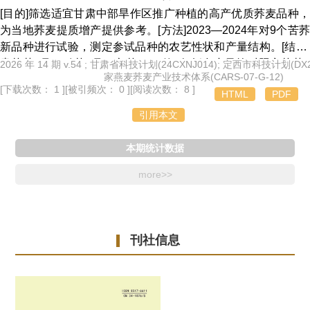
～7 185.00 kg/hm
。[结论]综合各性状表现，兴晶华198、鸿泰
[目的]筛选适宜甘肃中部旱作区推广种植的高产优质荞麦品种，
6636、新塔棉3号、新6015品质较好，产量较高，可继续在库
为当地荞麦提质增产提供参考。[方法]2023—2024年对9个苦荞
尔勒垦区进行示范种植。
新品种进行试验，测定参试品种的农艺性状和产量结构。[结果]
贵苦荞1号、黔苦7号、六苦2201的2年折合产量较对照定苦荞1
2026 年 14 期 v.54 ; 甘肃省科技计划(24CXNJ014); 定西市科技计划(DX20
家燕麦荞麦产业技术体系(CARS-07-G-12)
号分别增产18.68%、13.49%、3.75%;千粒重较对照分别提高
[下载次数： 1 ]
[被引频次： 0 ]
[阅读次数： 8 ]
HTML
PDF
20.80%、17.92%、16.17%,全生育期较对照分别早成熟3、
12、5 d。[结论]贵苦荞1号生育期适中、抗旱性强，适宜在甘肃
引用本文
中部旱作区进行大面积示范推广种植；黔苦7号、六苦2201可作
为备选品种，在甘肃中部旱作区进行适度规模示范种植。
本期统计数据
more>>
刊社信息