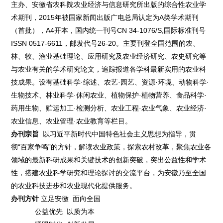
主办、安徽省农科院农业经济与信息研究所出版的综合性农业学
术期刊，2015年被国家新闻出版广电总局认定为A类学术期刊
（首批），A4开本，国内统一刊号CN 34-1076/S,国际标准刊号
ISSN 0517-6611，邮发代号26-20。主要刊登全国范围的农、
林、牧、渔业基础理论、应用研究及农业经济研究、农史研究等
与农业有关的学术研究论文，追踪报道各学科最新实用的农业科
技成果。设有基础科学·综述、农艺·园艺、资源·环境、动物科学·
生物技术、林业科学·休闲农业、植物保护·植物营养、食品科学·
药用生物、贮运加工·检测分析、农业工程·农业气象、农业经济·
农业信息、农业管理·农业教育等栏目。
办刊宗旨
以习近平新时代中国特色社会主义思想为指导，贯
彻“百家争鸣”的方针，解读农业政策，探索农村改革，聚焦农业各
领域的最新科研成果和关键技术的创新突破，突出公益性和学术
性，搭建农业科学研究和理论探讨的交流平台，为安徽乃至全国
的农业科技进步和农业现代化提供服务。
办刊方针
立足安徽 面向全国
公益优先 以质为本