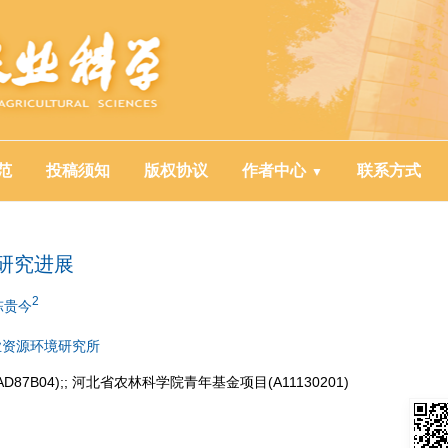
范
投稿须知
版权协议
作者中心
联系方式
研究进展
2
陈贵今
业资源环境研究所
87B04);; 河北省农林科学院青年基金项目(A11130201)