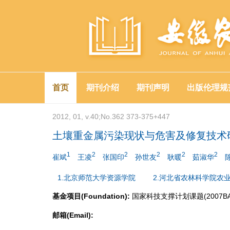
首页
期刊介绍
期刊声明
出版伦理规
2012, 01, v.40;No.362 373-375+447
土壤重金属污染现状与危害及修复技术
1
2
2
2
2
2
崔斌
王凌
张国印
孙世友
耿暖
茹淑华
1.北京师范大学资源学院
2.河北省农林科学院农
基金项目(Foundation):
国家科技支撑计划课题(2007BAD
邮箱(Email):